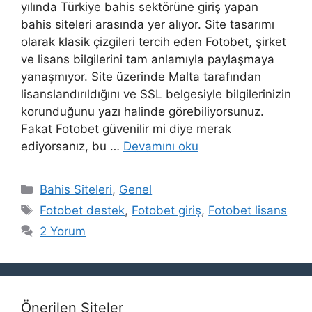
yılında Türkiye bahis sektörüne giriş yapan
bahis siteleri arasında yer alıyor. Site tasarımı
olarak klasik çizgileri tercih eden Fotobet, şirket
ve lisans bilgilerini tam anlamıyla paylaşmaya
yanaşmıyor. Site üzerinde Malta tarafından
lisanslandırıldığını ve SSL belgesiyle bilgilerinizin
korunduğunu yazı halinde görebiliyorsunuz.
Fakat Fotobet güvenilir mi diye merak
ediyorsanız, bu …
Devamını oku
Kategoriler
Bahis Siteleri
,
Genel
Etiketler
Fotobet destek
,
Fotobet giriş
,
Fotobet lisans
2 Yorum
Önerilen Siteler