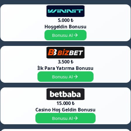
5.000 ₺
Hoşgeldin Bonusu
Bonusu Al
3.500 ₺
İlk Para Yatırma Bonusu
Bonusu Al
15.000 ₺
Casino Hoş Geldin Bonusu
Bonusu Al