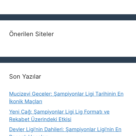
Önerilen Siteler
Son Yazılar
Mucizevi Geceler: Şampiyonlar Ligi Tarihinin En
İkonik Maçları
Yeni Çağ: Şampiyonlar Ligi Lig Formatı ve
Rekabet Üzerindeki Etkisi
Devler Ligi’nin Dahileri: Şampiyonlar Ligi’nin En