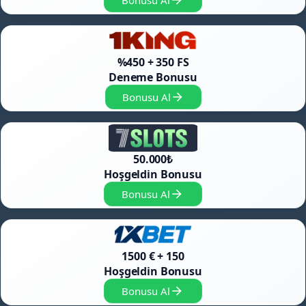
Bonusu Al
%450 + 350 FS
Deneme Bonusu
Bonusu Al
50.000₺
Hoşgeldin Bonusu
Bonusu Al
1500 € + 150
Hoşgeldin Bonusu
Bonusu Al