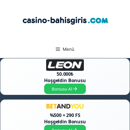
İçeriğe
atla
Menü
50.000₺
Hoşgeldin Bonusu
Bonusu Al
%500 + 290 FS
Hoşgeldin Bonusu