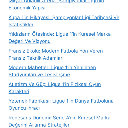
Milyar Dolarlık Arena: Şampiyonlar Ligi’nin
Ekonomik Yapısı
Kupa 1’in Hikayesi: Şampiyonlar Ligi Tarihçesi Ve
İstatistikler
Yıldızların Ötesinde: Ligue 1’in Küresel Marka
Değeri Ve Vizyonu
Fransız Ekolü: Modern Futbola Yön Veren
Fransız Teknik Adamlar
Modern Mabetler: Ligue 1’in Yenilenen
Stadyumları ve Tesisleşme
Atletizm Ve Güç: Ligue 1’in Fiziksel Oyun
Karakteri
Yetenek Fabrikası: Ligue 1’in Dünya Futboluna
Oyuncu İhracı
Rönesans Dönemi: Serie A’nın Küresel Marka
Değerini Artırma Stratejileri