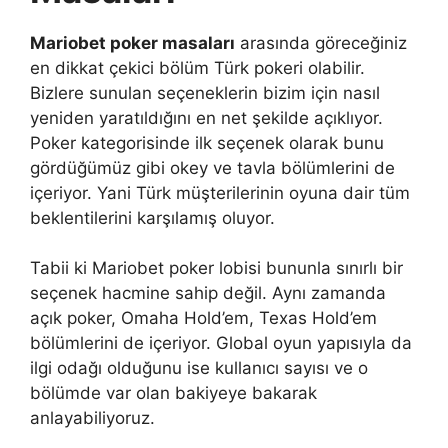
Mariobet poker masaları
arasında göreceğiniz
en dikkat çekici bölüm Türk pokeri olabilir.
Bizlere sunulan seçeneklerin bizim için nasıl
yeniden yaratıldığını en net şekilde açıklıyor.
Poker kategorisinde ilk seçenek olarak bunu
gördüğümüz gibi okey ve tavla bölümlerini de
içeriyor. Yani Türk müşterilerinin oyuna dair tüm
beklentilerini karşılamış oluyor.
Tabii ki Mariobet poker lobisi bununla sınırlı bir
seçenek hacmine sahip değil. Aynı zamanda
açık poker, Omaha Hold’em, Texas Hold’em
bölümlerini de içeriyor. Global oyun yapısıyla da
ilgi odağı olduğunu ise kullanıcı sayısı ve o
bölümde var olan bakiyeye bakarak
anlayabiliyoruz.