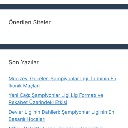
Önerilen Siteler
Son Yazılar
Mucizevi Geceler: Şampiyonlar Ligi Tarihinin En
İkonik Maçları
Yeni Çağ: Şampiyonlar Ligi Lig Formatı ve
Rekabet Üzerindeki Etkisi
Devler Ligi’nin Dahileri: Şampiyonlar Ligi’nin En
Başarılı Hocaları