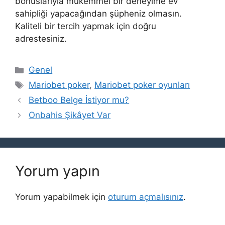
bonuslarıyla mükemmel bir deneyime ev
sahipliği yapacağından şüpheniz olmasın.
Kaliteli bir tercih yapmak için doğru
adrestesiniz.
Kategoriler
Genel
Etiketler
Mariobet poker
,
Mariobet poker oyunları
Betboo Belge İstiyor mu?
Onbahis Şikâyet Var
Yorum yapın
Yorum yapabilmek için
oturum açmalısınız
.