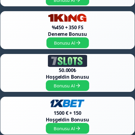
Bonusu Al
%450 + 350 FS
Deneme Bonusu
Bonusu Al
50.000₺
Hoşgeldin Bonusu
Bonusu Al
1500 € + 150
Hoşgeldin Bonusu
Bonusu Al