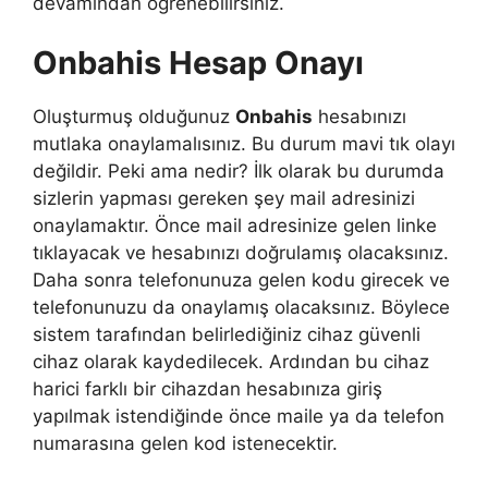
devamından öğrenebilirsiniz.
Onbahis Hesap Onayı
Oluşturmuş olduğunuz
Onbahis
hesabınızı
mutlaka onaylamalısınız. Bu durum mavi tık olayı
değildir. Peki ama nedir? İlk olarak bu durumda
sizlerin yapması gereken şey mail adresinizi
onaylamaktır. Önce mail adresinize gelen linke
tıklayacak ve hesabınızı doğrulamış olacaksınız.
Daha sonra telefonunuza gelen kodu girecek ve
telefonunuzu da onaylamış olacaksınız. Böylece
sistem tarafından belirlediğiniz cihaz güvenli
cihaz olarak kaydedilecek. Ardından bu cihaz
harici farklı bir cihazdan hesabınıza giriş
yapılmak istendiğinde önce maile ya da telefon
numarasına gelen kod istenecektir.