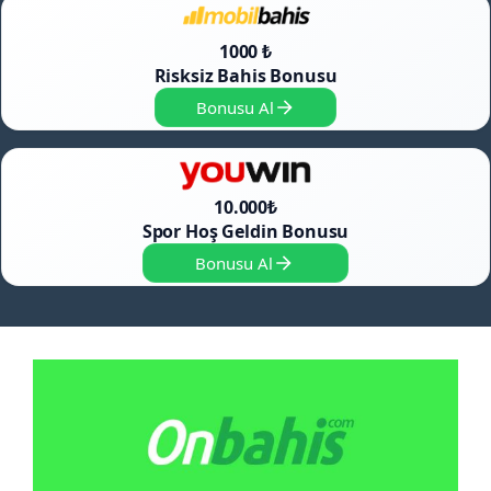
1000 ₺
Risksiz Bahis Bonusu
Bonusu Al
10.000₺
Spor Hoş Geldin Bonusu
Bonusu Al