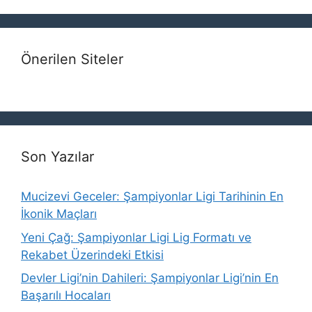
Önerilen Siteler
Son Yazılar
Mucizevi Geceler: Şampiyonlar Ligi Tarihinin En
İkonik Maçları
Yeni Çağ: Şampiyonlar Ligi Lig Formatı ve
Rekabet Üzerindeki Etkisi
Devler Ligi’nin Dahileri: Şampiyonlar Ligi’nin En
Başarılı Hocaları