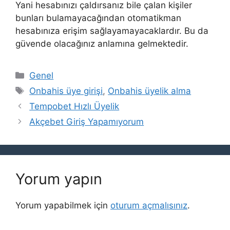
Yani hesabınızı çaldırsanız bile çalan kişiler
bunları bulamayacağından otomatikman
hesabınıza erişim sağlayamayacaklardır. Bu da
güvende olacağınız anlamına gelmektedir.
Kategoriler
Genel
Etiketler
Onbahis üye girişi
,
Onbahis üyelik alma
Tempobet Hızlı Üyelik
Akçebet Giriş Yapamıyorum
Yorum yapın
Yorum yapabilmek için
oturum açmalısınız
.