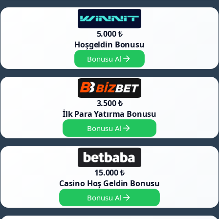
5.000 ₺
Hoşgeldin Bonusu
Bonusu Al
3.500 ₺
İlk Para Yatırma Bonusu
Bonusu Al
15.000 ₺
Casino Hoş Geldin Bonusu
Bonusu Al