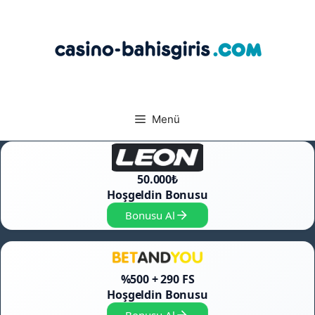
İçeriğe
atla
Menü
50.000₺
Hoşgeldin Bonusu
Bonusu Al
%500 + 290 FS
Hoşgeldin Bonusu