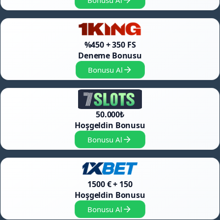
Bonusu Al
%450 + 350 FS
Deneme Bonusu
Bonusu Al
50.000₺
Hoşgeldin Bonusu
Bonusu Al
1500 € + 150
Hoşgeldin Bonusu
Bonusu Al