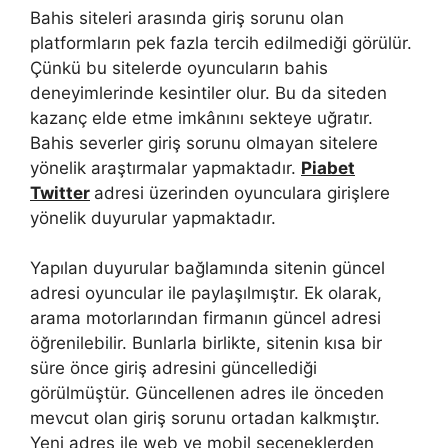
Bahis siteleri arasında giriş sorunu olan
platformların pek fazla tercih edilmediği görülür.
Çünkü bu sitelerde oyuncuların bahis
deneyimlerinde kesintiler olur. Bu da siteden
kazanç elde etme imkânını sekteye uğratır.
Bahis severler giriş sorunu olmayan sitelere
yönelik araştırmalar yapmaktadır.
Piabet
Twitter
adresi üzerinden oyunculara girişlere
yönelik duyurular yapmaktadır.
Yapılan duyurular bağlamında sitenin güncel
adresi oyuncular ile paylaşılmıştır. Ek olarak,
arama motorlarından firmanın güncel adresi
öğrenilebilir. Bunlarla birlikte, sitenin kısa bir
süre önce giriş adresini güncellediği
görülmüştür. Güncellenen adres ile önceden
mevcut olan giriş sorunu ortadan kalkmıştır.
Yeni adres ile web ve mobil seçeneklerden