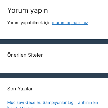
Yorum yapın
Yorum yapabilmek için
oturum açmalısınız
.
Önerilen Siteler
Son Yazılar
Mucizevi Geceler: Şampiyonlar Ligi Tarihinin En