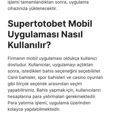
işlemi tamamlandıktan sonra, uygulama
cihazınıza yüklenecektir.
Supertotobet Mobil
Uygulaması Nasıl
Kullanılır?
Firmanın mobil uygulaması oldukça kullanıcı
dostudur. Kullanıcılar, uygulamayı açtıktan
sonra, istedikleri bahis seçeneğini seçebilirler.
Canlı bahisler, spor bahisleri ve casino oyunları
gibi birçok seçenek arasından seçim
yapabilirsiniz. Bahis yapmak için, kullanıcıların
hesaplarına para yatırmaları gerekmektedir.
Para yatırma işlemi, uygulama üzerinden
kolayca yapılabilmektedir.