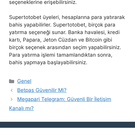
seçeneklerine erişebilirsiniz.
Supertotobet üyeleri, hesaplarına para yatırarak
bahis yapabilirler. Supertotobet, birçok para
yatırma seçeneği sunar. Banka havalesi, kredi
kartı, Papara, Jeton Cüzdan ve Bitcoin gibi
birçok seçenek arasından seçim yapabilirsiniz.
Para yatırma işlemi tamamlandıktan sonra,
bahis yapmaya başlayabilirsiniz.
Kategoriler
Genel
Betpas Güvenilir Mi?
Megapari Telegram: Güvenli Bir İletişim
Kanalı mı?