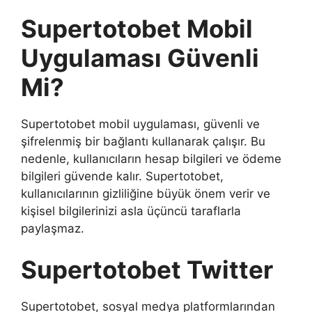
Supertotobet Mobil
Uygulaması Güvenli
Mi?
Supertotobet mobil uygulaması, güvenli ve
şifrelenmiş bir bağlantı kullanarak çalışır. Bu
nedenle, kullanıcıların hesap bilgileri ve ödeme
bilgileri güvende kalır. Supertotobet,
kullanıcılarının gizliliğine büyük önem verir ve
kişisel bilgilerinizi asla üçüncü taraflarla
paylaşmaz.
Supertotobet Twitter
Supertotobet, sosyal medya platformlarından