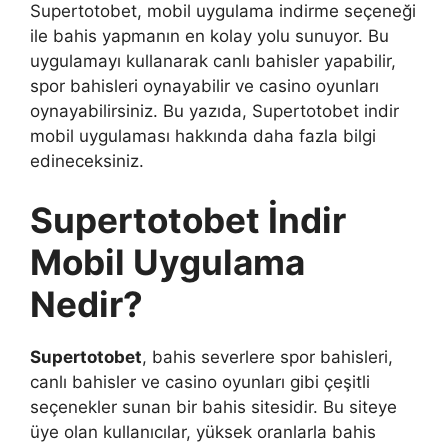
Supertotobet, mobil uygulama indirme seçeneği
ile bahis yapmanın en kolay yolu sunuyor. Bu
uygulamayı kullanarak canlı bahisler yapabilir,
spor bahisleri oynayabilir ve casino oyunları
oynayabilirsiniz. Bu yazıda, Supertotobet indir
mobil uygulaması hakkında daha fazla bilgi
edineceksiniz.
Supertotobet İndir
Mobil Uygulama
Nedir?
Supertotobet
, bahis severlere spor bahisleri,
canlı bahisler ve casino oyunları gibi çeşitli
seçenekler sunan bir bahis sitesidir. Bu siteye
üye olan kullanıcılar, yüksek oranlarla bahis