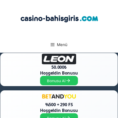
İçeriğe
atla
Menü
50.000₺
Hoşgeldin Bonusu
Bonusu Al
%500 + 290 FS
Hoşgeldin Bonusu