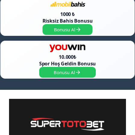
1000 ₺
Risksiz Bahis Bonusu
Bonusu Al
10.000₺
Spor Hoş Geldin Bonusu
Bonusu Al