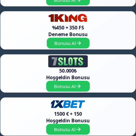
Bonusu Al
%450 + 350 FS
Deneme Bonusu
Bonusu Al
50.000₺
Hoşgeldin Bonusu
Bonusu Al
1500 € + 150
Hoşgeldin Bonusu
Bonusu Al