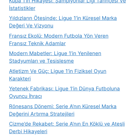
Kupa 1’in Hikayesi: Şampiyonlar Ligi Tarihçesi Ve
İstatistikler
Yıldızların Ötesinde: Ligue 1’in Küresel Marka
Değeri Ve Vizyonu
Fransız Ekolü: Modern Futbola Yön Veren
Fransız Teknik Adamlar
Modern Mabetler: Ligue 1’in Yenilenen
Stadyumları ve Tesisleşme
Atletizm Ve Güç: Ligue 1’in Fiziksel Oyun
Karakteri
Yetenek Fabrikası: Ligue 1’in Dünya Futboluna
Oyuncu İhracı
Rönesans Dönemi: Serie A’nın Küresel Marka
Değerini Artırma Stratejileri
Çizme’de Rekabet: Serie A’nın En Köklü ve Ateşli
Derbi Hikayeleri