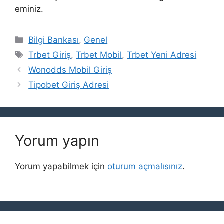
eminiz.
Kategoriler
Bilgi Bankası
,
Genel
Etiketler
Trbet Giriş
,
Trbet Mobil
,
Trbet Yeni Adresi
Wonodds Mobil Giriş
Tipobet Giriş Adresi
Yorum yapın
Yorum yapabilmek için
oturum açmalısınız
.