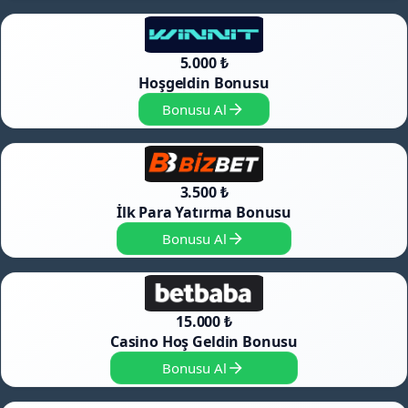
5.000 ₺
Hoşgeldin Bonusu
Bonusu Al
3.500 ₺
İlk Para Yatırma Bonusu
Bonusu Al
15.000 ₺
Casino Hoş Geldin Bonusu
Bonusu Al