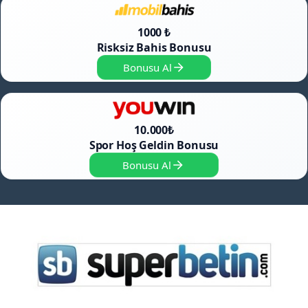
1000 ₺
Risksiz Bahis Bonusu
Bonusu Al
10.000₺
Spor Hoş Geldin Bonusu
Bonusu Al