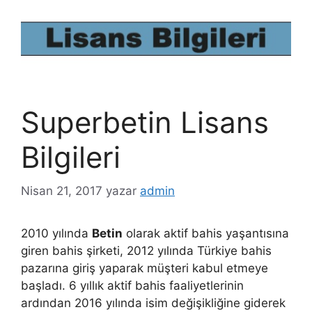
Superbetin Lisans
Bilgileri
Nisan 21, 2017
yazar
admin
2010 yılında
Betin
olarak aktif bahis yaşantısına
giren bahis şirketi, 2012 yılında Türkiye bahis
pazarına giriş yaparak müşteri kabul etmeye
başladı. 6 yıllık aktif bahis faaliyetlerinin
ardından 2016 yılında isim değişikliğine giderek