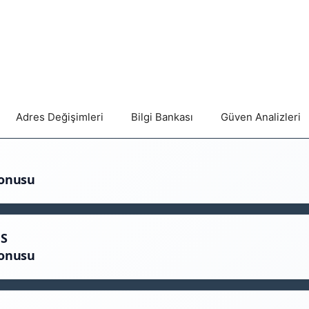
Adres Değişimleri
Bilgi Bankası
Güven Analizleri
Bonusu
FS
Bonusu