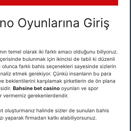
no Oyunlarına Giriş
ın temel olarak iki farklı amacı olduğunu biliyoruz.
içerisinde bulunmak için ikincisi de tabii ki düzenli
 olunca farklı bahis seçenekleri sayesinde sizlerin
analiz etmek gerekiyor. Çünkü insanların bu para
beklentilerini karşılamak şirketlerin de ön plana
sidir.
Bahsine bet casino
oyunları ve spor
r vermemiz gerekenlerdendir.
ıt oluşturmanız halinde sizler de sunulan bahis
ınızı yaparak firmadan katkı alabiliyorsunuz.