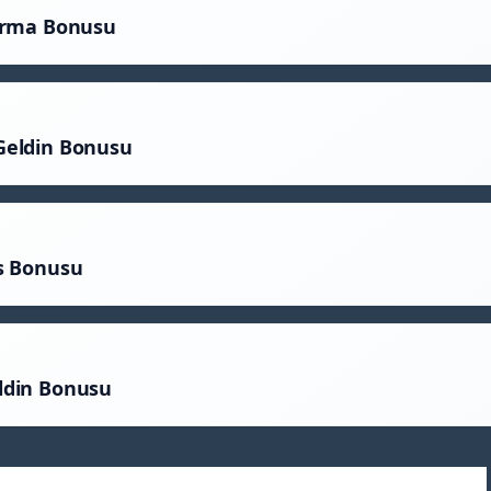
tırma Bonusu
Geldin Bonusu
is Bonusu
ldin Bonusu