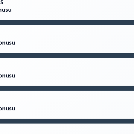
FS
nusu
Bonusu
Bonusu
Bonusu