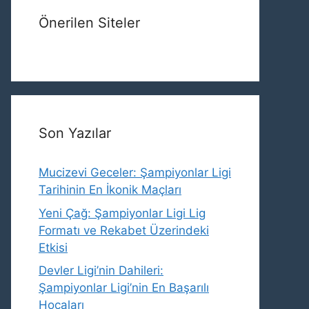
Önerilen Siteler
Son Yazılar
Mucizevi Geceler: Şampiyonlar Ligi
Tarihinin En İkonik Maçları
Yeni Çağ: Şampiyonlar Ligi Lig
Formatı ve Rekabet Üzerindeki
Etkisi
Devler Ligi’nin Dahileri:
Şampiyonlar Ligi’nin En Başarılı
Hocaları