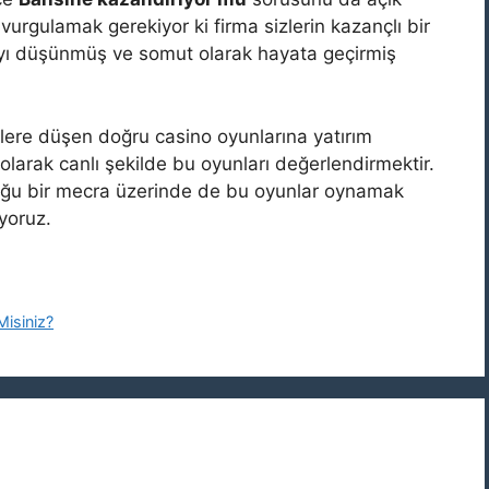
urgulamak gerekiyor ki firma sizlerin kazançlı bir
ayı düşünmüş ve somut olarak hayata geçirmiş
ere düşen doğru casino oyunlarına yatırım
arak canlı şekilde bu oyunları değerlendirmektir.
ğu bir mecra üzerinde de bu oyunlar oynamak
iyoruz.
Misiniz?