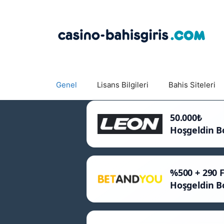
İçeriğe
atla
Genel
Lisans Bilgileri
Bahis Siteleri
50.000₺
Hoşgeldin 
%500 + 290 
Hoşgeldin 