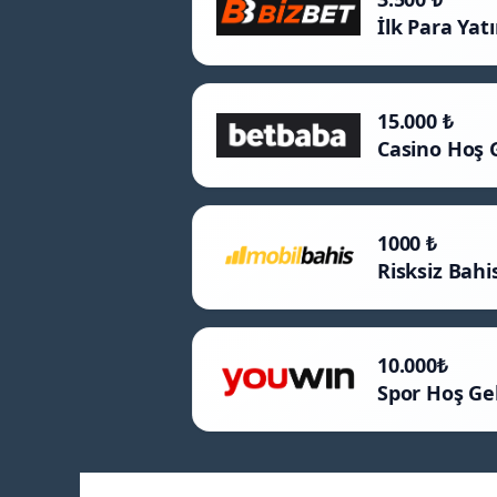
İlk Para Ya
15.000 ₺
Casino Hoş 
1000 ₺
Risksiz Bah
10.000₺
Spor Hoş Ge