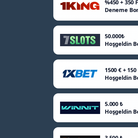
%450 + 350 
Deneme Bo
50.000₺
Hoşgeldin 
1500 € + 150
Hoşgeldin 
5.000 ₺
Hoşgeldin 
3.500 ₺