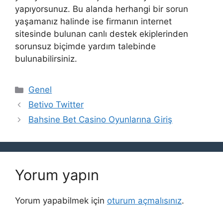
yapıyorsunuz. Bu alanda herhangi bir sorun
yaşamanız halinde ise firmanın internet
sitesinde bulunan canlı destek ekiplerinden
sorunsuz biçimde yardım talebinde
bulunabilirsiniz.
Kategoriler
Genel
Betivo Twitter
Bahsine Bet Casino Oyunlarına Giriş
Yorum yapın
Yorum yapabilmek için
oturum açmalısınız
.