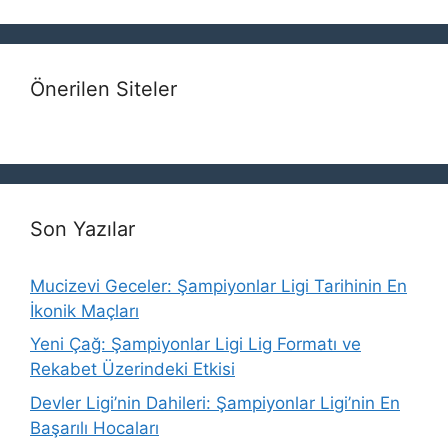
Önerilen Siteler
Son Yazılar
Mucizevi Geceler: Şampiyonlar Ligi Tarihinin En
İkonik Maçları
Yeni Çağ: Şampiyonlar Ligi Lig Formatı ve
Rekabet Üzerindeki Etkisi
Devler Ligi’nin Dahileri: Şampiyonlar Ligi’nin En
Başarılı Hocaları