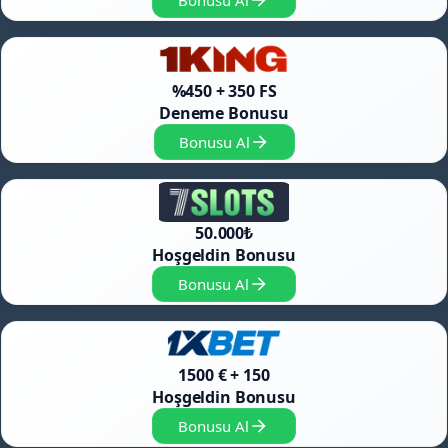
Bonusu Al
%450 + 350 FS
Deneme Bonusu
Bonusu Al
50.000₺
Hoşgeldin Bonusu
Bonusu Al
1500 € + 150
Hoşgeldin Bonusu
Bonusu Al