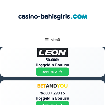
İçeriğe
atla
Menü
50.000₺
Hoşgeldin Bonusu
Bonusu Al
%500 + 290 FS
Hoşgeldin Bonusu