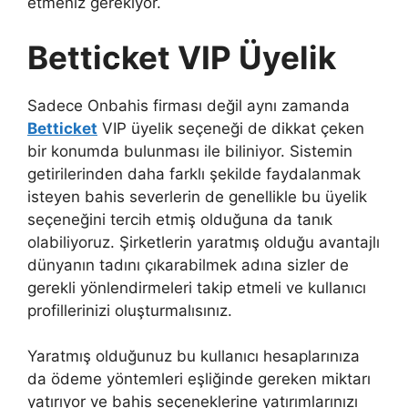
etmeniz gerekiyor.
Betticket VIP Üyelik
Sadece Onbahis firması değil aynı zamanda
Betticket
VIP üyelik seçeneği de dikkat çeken
bir konumda bulunması ile biliniyor. Sistemin
getirilerinden daha farklı şekilde faydalanmak
isteyen bahis severlerin de genellikle bu üyelik
seçeneğini tercih etmiş olduğuna da tanık
olabiliyoruz. Şirketlerin yaratmış olduğu avantajlı
dünyanın tadını çıkarabilmek adına sizler de
gerekli yönlendirmeleri takip etmeli ve kullanıcı
profillerinizi oluşturmalısınız.
Yaratmış olduğunuz bu kullanıcı hesaplarınıza
da ödeme yöntemleri eşliğinde gereken miktarı
yatırıyor ve bahis seçeneklerine yatırımlarınızı