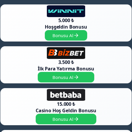
5.000 ₺
Hoşgeldin Bonusu
Bonusu Al
3.500 ₺
İlk Para Yatırma Bonusu
Bonusu Al
15.000 ₺
Casino Hoş Geldin Bonusu
Bonusu Al