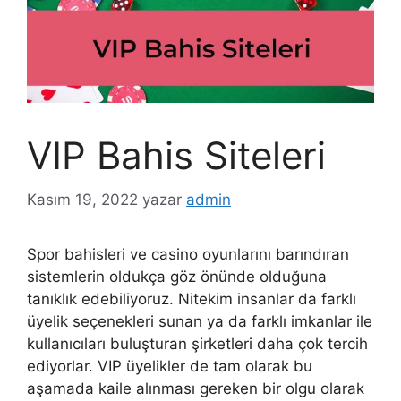
VIP Bahis Siteleri
Kasım 19, 2022
yazar
admin
Spor bahisleri ve casino oyunlarını barındıran
sistemlerin oldukça göz önünde olduğuna
tanıklık edebiliyoruz. Nitekim insanlar da farklı
üyelik seçenekleri sunan ya da farklı imkanlar ile
kullanıcıları buluşturan şirketleri daha çok tercih
ediyorlar. VIP üyelikler de tam olarak bu
aşamada kaile alınması gereken bir olgu olarak