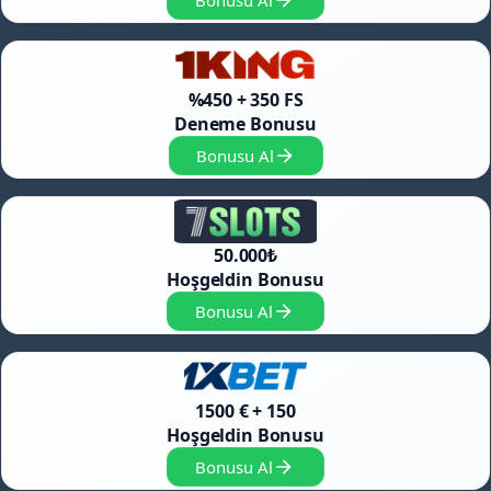
Bonusu Al
%450 + 350 FS
Deneme Bonusu
Bonusu Al
50.000₺
Hoşgeldin Bonusu
Bonusu Al
1500 € + 150
Hoşgeldin Bonusu
Bonusu Al