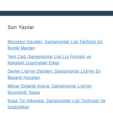
Son Yazılar
Mucizevi Geceler: Şampiyonlar Ligi Tarihinin En
İkonik Maçları
Yeni Çağ: Şampiyonlar Ligi Lig Formatı ve
Rekabet Üzerindeki Etkisi
Devler Ligi’nin Dahileri: Şampiyonlar Ligi’nin En
Başarılı Hocaları
Milyar Dolarlık Arena: Şampiyonlar Ligi’nin
Ekonomik Yapısı
Kupa 1’in Hikayesi: Şampiyonlar Ligi Tarihçesi Ve
İstatistikler