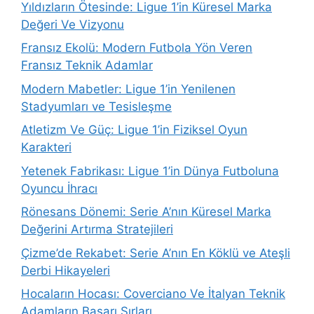
Yıldızların Ötesinde: Ligue 1’in Küresel Marka
Değeri Ve Vizyonu
Fransız Ekolü: Modern Futbola Yön Veren
Fransız Teknik Adamlar
Modern Mabetler: Ligue 1’in Yenilenen
Stadyumları ve Tesisleşme
Atletizm Ve Güç: Ligue 1’in Fiziksel Oyun
Karakteri
Yetenek Fabrikası: Ligue 1’in Dünya Futboluna
Oyuncu İhracı
Rönesans Dönemi: Serie A’nın Küresel Marka
Değerini Artırma Stratejileri
Çizme’de Rekabet: Serie A’nın En Köklü ve Ateşli
Derbi Hikayeleri
Hocaların Hocası: Coverciano Ve İtalyan Teknik
Adamların Başarı Sırları