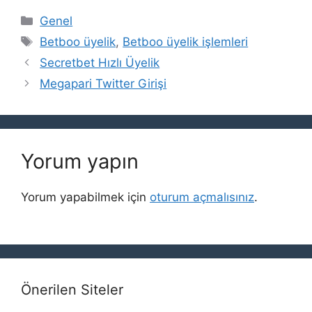
Kategoriler
Genel
Etiketler
Betboo üyelik
,
Betboo üyelik işlemleri
Secretbet Hızlı Üyelik
Megapari Twitter Girişi
Yorum yapın
Yorum yapabilmek için
oturum açmalısınız
.
Önerilen Siteler