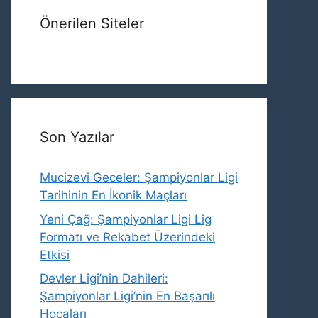
Önerilen Siteler
Son Yazılar
Mucizevi Geceler: Şampiyonlar Ligi
Tarihinin En İkonik Maçları
Yeni Çağ: Şampiyonlar Ligi Lig
Formatı ve Rekabet Üzerindeki
Etkisi
Devler Ligi’nin Dahileri:
Şampiyonlar Ligi’nin En Başarılı
Hocaları