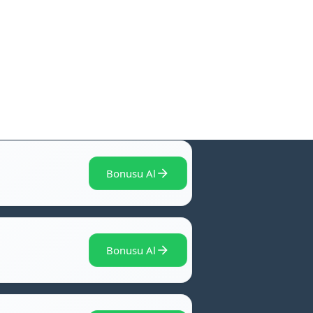
Bonusu Al
Bonusu Al