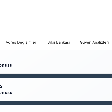
Adres Değişimleri
Bilgi Bankası
Güven Analizleri
Bonusu
FS
Bonusu