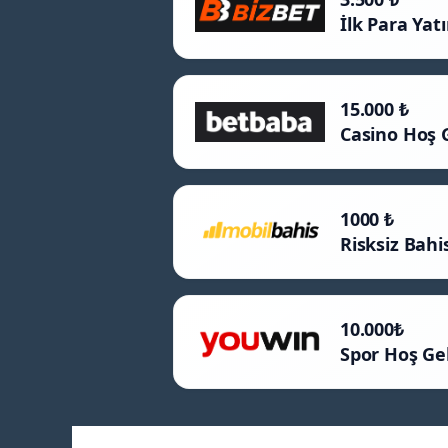
İlk Para Ya
15.000 ₺
Casino Hoş 
1000 ₺
Risksiz Bah
10.000₺
Spor Hoş Ge