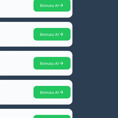
Bonusu Al
Bonusu Al
Bonusu Al
Bonusu Al