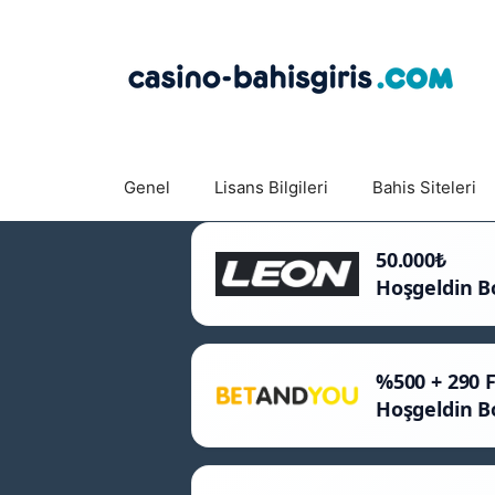
İçeriğe
atla
Genel
Lisans Bilgileri
Bahis Siteleri
50.000₺
Hoşgeldin 
%500 + 290 
Hoşgeldin 