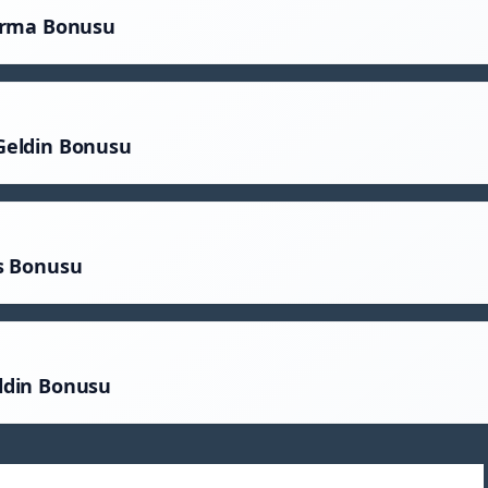
tırma Bonusu
Geldin Bonusu
is Bonusu
ldin Bonusu