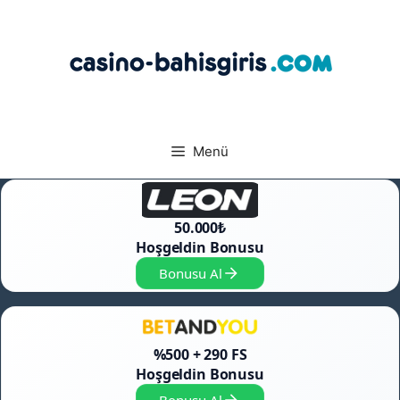
İçeriğe
atla
Menü
50.000₺
Hoşgeldin Bonusu
Bonusu Al
%500 + 290 FS
Hoşgeldin Bonusu