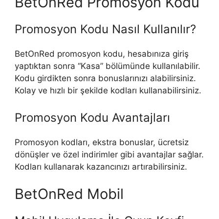
BetOnRed Promosyon Kodu
Promosyon Kodu Nasıl Kullanılır?
BetOnRed promosyon kodu, hesabınıza giriş
yaptıktan sonra “Kasa” bölümünde kullanılabilir.
Kodu girdikten sonra bonuslarınızı alabilirsiniz.
Kolay ve hızlı bir şekilde kodları kullanabilirsiniz.
Promosyon Kodu Avantajları
Promosyon kodları, ekstra bonuslar, ücretsiz
dönüşler ve özel indirimler gibi avantajlar sağlar.
Kodları kullanarak kazancınızı artırabilirsiniz.
BetOnRed Mobil