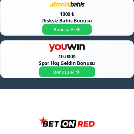
1000 ₺
Risksiz Bahis Bonusu
Bonusu Al
10.000₺
Spor Hoş Geldin Bonusu
Bonusu Al