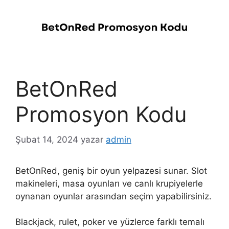
BetOnRed
Promosyon Kodu
Şubat 14, 2024
yazar
admin
BetOnRed, geniş bir oyun yelpazesi sunar. Slot
makineleri, masa oyunları ve canlı krupiyelerle
oynanan oyunlar arasından seçim yapabilirsiniz.
Blackjack, rulet, poker ve yüzlerce farklı temalı