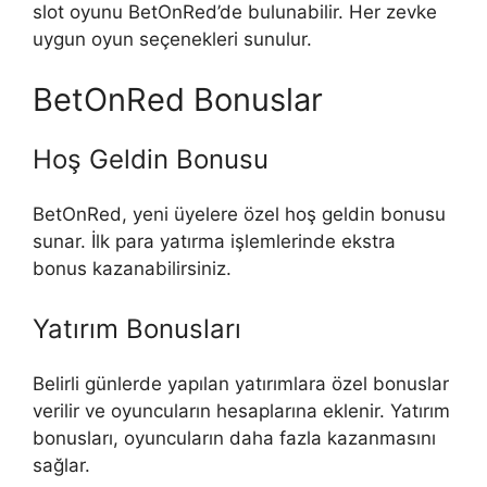
slot oyunu BetOnRed’de bulunabilir. Her zevke
uygun oyun seçenekleri sunulur.
BetOnRed Bonuslar
Hoş Geldin Bonusu
BetOnRed, yeni üyelere özel hoş geldin bonusu
sunar. İlk para yatırma işlemlerinde ekstra
bonus kazanabilirsiniz.
Yatırım Bonusları
Belirli günlerde yapılan yatırımlara özel bonuslar
verilir ve oyuncuların hesaplarına eklenir. Yatırım
bonusları, oyuncuların daha fazla kazanmasını
sağlar.