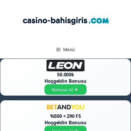
İçeriğe
atla
Menü
50.000₺
Hoşgeldin Bonusu
Bonusu Al
%500 + 290 FS
Hoşgeldin Bonusu