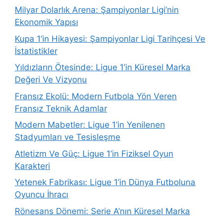
Milyar Dolarlık Arena: Şampiyonlar Ligi’nin
Ekonomik Yapısı
Kupa 1’in Hikayesi: Şampiyonlar Ligi Tarihçesi Ve
İstatistikler
Yıldızların Ötesinde: Ligue 1’in Küresel Marka
Değeri Ve Vizyonu
Fransız Ekolü: Modern Futbola Yön Veren
Fransız Teknik Adamlar
Modern Mabetler: Ligue 1’in Yenilenen
Stadyumları ve Tesisleşme
Atletizm Ve Güç: Ligue 1’in Fiziksel Oyun
Karakteri
Yetenek Fabrikası: Ligue 1’in Dünya Futboluna
Oyuncu İhracı
Rönesans Dönemi: Serie A’nın Küresel Marka