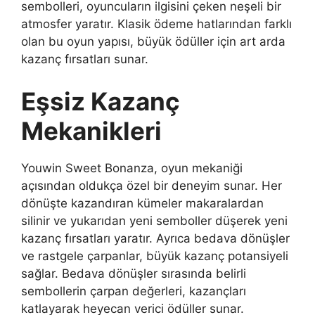
sembolleri, oyuncuların ilgisini çeken neşeli bir
atmosfer yaratır. Klasik ödeme hatlarından farklı
olan bu oyun yapısı, büyük ödüller için art arda
kazanç fırsatları sunar.
Eşsiz Kazanç
Mekanikleri
Youwin Sweet Bonanza, oyun mekaniği
açısından oldukça özel bir deneyim sunar. Her
dönüşte kazandıran kümeler makaralardan
silinir ve yukarıdan yeni semboller düşerek yeni
kazanç fırsatları yaratır. Ayrıca bedava dönüşler
ve rastgele çarpanlar, büyük kazanç potansiyeli
sağlar. Bedava dönüşler sırasında belirli
sembollerin çarpan değerleri, kazançları
katlayarak heyecan verici ödüller sunar.