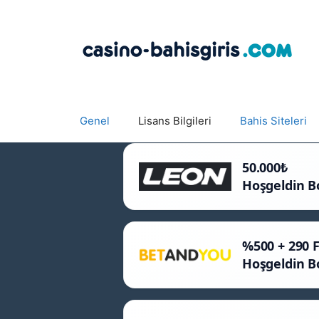
İçeriğe
atla
Genel
Lisans Bilgileri
Bahis Siteleri
50.000₺
Hoşgeldin 
%500 + 290 
Hoşgeldin 