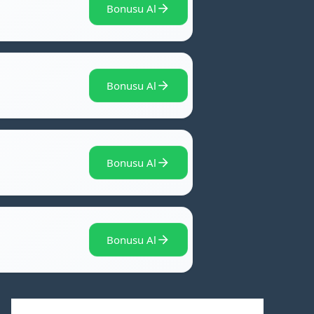
Bonusu Al
Bonusu Al
Bonusu Al
Bonusu Al