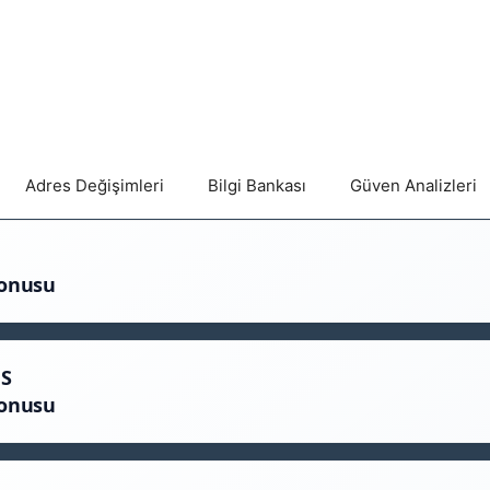
Adres Değişimleri
Bilgi Bankası
Güven Analizleri
Bonusu
FS
Bonusu