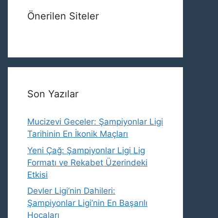
Önerilen Siteler
Son Yazılar
Mucizevi Geceler: Şampiyonlar Ligi
Tarihinin En İkonik Maçları
Yeni Çağ: Şampiyonlar Ligi Lig
Formatı ve Rekabet Üzerindeki
Etkisi
Devler Ligi’nin Dahileri:
Şampiyonlar Ligi’nin En Başarılı
Hocaları