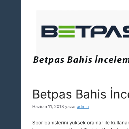
Betpas Bahis İnc
Haziran 11, 2018
yazar
admin
Spor bahislerini yüksek oranlar ile kullanar