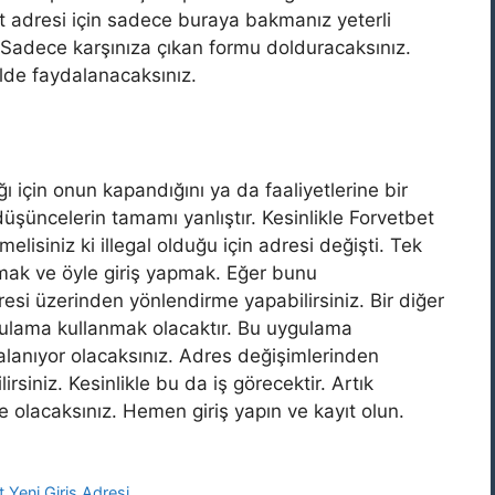
 adresi için sadece buraya bakmanız yeterli
r. Sadece karşınıza çıkan formu dolduracaksınız.
lde faydalanacaksınız.
ı için onun kapandığını ya da faaliyetlerine bir
üşüncelerin tamamı yanlıştır. Kesinlikle Forvetbet
elisiniz ki illegal olduğu için adresi değişti. Tek
mak ve öyle giriş yapmak. Eğer bunu
resi üzerinden yönlendirme yapabilirsiniz. Bir diğer
gulama kullanmak olacaktır. Bu uygulama
lanıyor olacaksınız. Adres değişimlerinden
rsiniz. Kesinlikle bu da iş görecektir. Artık
e olacaksınız. Hemen giriş yapın ve kayıt olun.
 Yeni Giriş Adresi