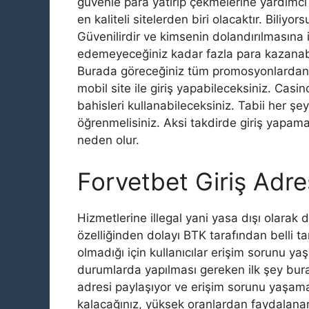
güvenle para yatırıp çekmelerine yardımcı
en kaliteli sitelerden biri olacaktır. Biliy
Güvenilirdir ve kimsenin dolandırılmasına
edemeyeceğiniz kadar fazla para kazanabil
Burada göreceğiniz tüm promosyonlardan 
mobil site ile giriş yapabileceksiniz. Casin
bahisleri kullanabileceksiniz. Tabii her şe
öğrenmelisiniz. Aksi takdirde giriş yapa
neden olur.
Forvetbet Giriş Adre
Hizmetlerine illegal yani yasa dışı olarak
özelliğinden dolayı BTK tarafından belli ta
olmadığı için kullanıcılar erişim sorunu ya
durumlarda yapılması gereken ilk şey bura
adresi paylaşıyor ve erişim sorunu yaşam
kalacağınız, yüksek oranlardan faydalana