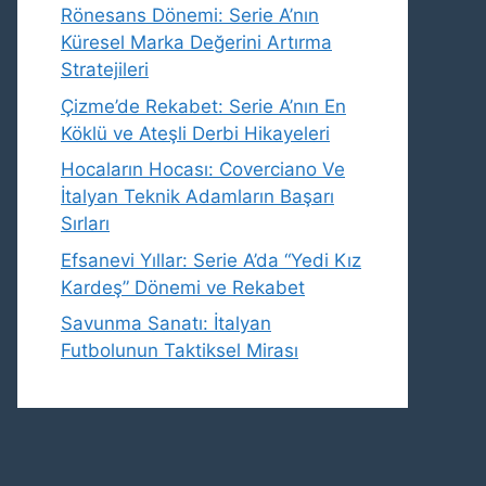
Rönesans Dönemi: Serie A’nın
Küresel Marka Değerini Artırma
Stratejileri
Çizme’de Rekabet: Serie A’nın En
Köklü ve Ateşli Derbi Hikayeleri
Hocaların Hocası: Coverciano Ve
İtalyan Teknik Adamların Başarı
Sırları
Efsanevi Yıllar: Serie A’da “Yedi Kız
Kardeş” Dönemi ve Rekabet
Savunma Sanatı: İtalyan
Futbolunun Taktiksel Mirası