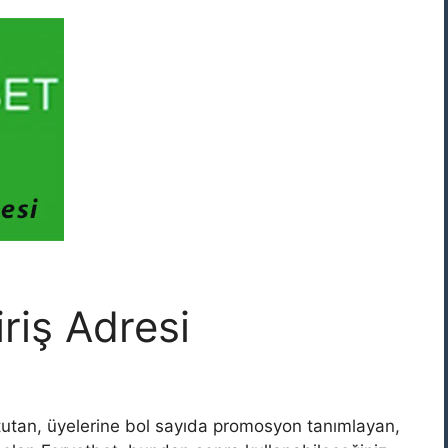
riş Adresi
tutan, üyelerine bol sayıda promosyon tanımlayan,