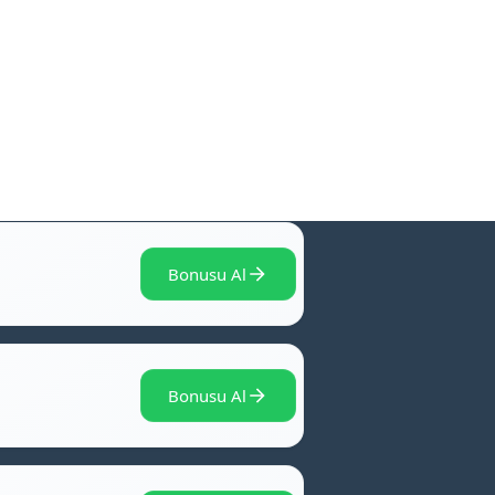
Bonusu Al
Bonusu Al