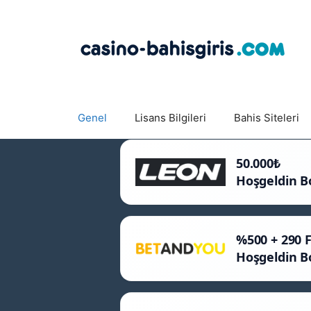
İçeriğe
atla
Genel
Lisans Bilgileri
Bahis Siteleri
50.000₺
Hoşgeldin 
%500 + 290 
Hoşgeldin 