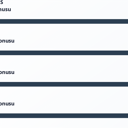
FS
nusu
Bonusu
Bonusu
Bonusu