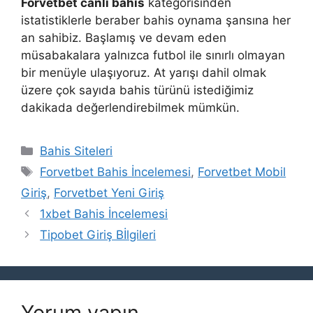
Forvetbet canlı bahis
kategorisinden
istatistiklerle beraber bahis oynama şansına her
an sahibiz. Başlamış ve devam eden
müsabakalara yalnızca futbol ile sınırlı olmayan
bir menüyle ulaşıyoruz. At yarışı dahil olmak
üzere çok sayıda bahis türünü istediğimiz
dakikada değerlendirebilmek mümkün.
Kategoriler
Bahis Siteleri
Etiketler
Forvetbet Bahis İncelemesi
,
Forvetbet Mobil
Giriş
,
Forvetbet Yeni Giriş
1xbet Bahis İncelemesi
Tipobet Giriş Bİlgileri
Yorum yapın