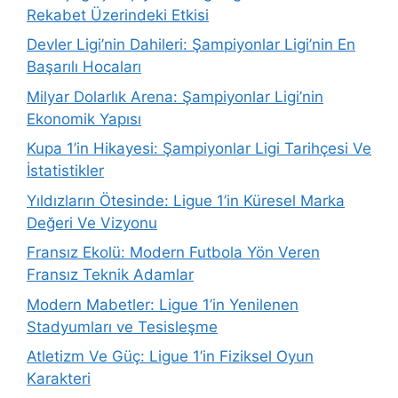
Rekabet Üzerindeki Etkisi
Devler Ligi’nin Dahileri: Şampiyonlar Ligi’nin En
Başarılı Hocaları
Milyar Dolarlık Arena: Şampiyonlar Ligi’nin
Ekonomik Yapısı
Kupa 1’in Hikayesi: Şampiyonlar Ligi Tarihçesi Ve
İstatistikler
Yıldızların Ötesinde: Ligue 1’in Küresel Marka
Değeri Ve Vizyonu
Fransız Ekolü: Modern Futbola Yön Veren
Fransız Teknik Adamlar
Modern Mabetler: Ligue 1’in Yenilenen
Stadyumları ve Tesisleşme
Atletizm Ve Güç: Ligue 1’in Fiziksel Oyun
Karakteri