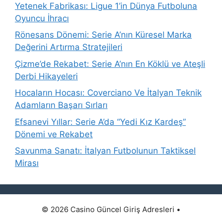
Yetenek Fabrikası: Ligue 1’in Dünya Futboluna
Oyuncu İhracı
Rönesans Dönemi: Serie A’nın Küresel Marka
Değerini Artırma Stratejileri
Çizme’de Rekabet: Serie A’nın En Köklü ve Ateşli
Derbi Hikayeleri
Hocaların Hocası: Coverciano Ve İtalyan Teknik
Adamların Başarı Sırları
Efsanevi Yıllar: Serie A’da “Yedi Kız Kardeş”
Dönemi ve Rekabet
Savunma Sanatı: İtalyan Futbolunun Taktiksel
Mirası
© 2026 Casino Güncel Giriş Adresleri
•