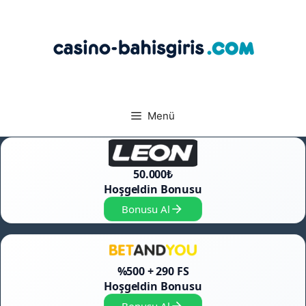
İçeriğe
atla
Menü
50.000₺
Hoşgeldin Bonusu
Bonusu Al
%500 + 290 FS
Hoşgeldin Bonusu