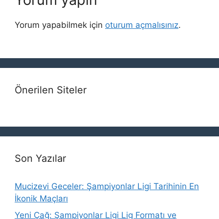
Yorum yapabilmek için
oturum açmalısınız
.
Önerilen Siteler
Son Yazılar
Mucizevi Geceler: Şampiyonlar Ligi Tarihinin En
İkonik Maçları
Yeni Çağ: Şampiyonlar Ligi Lig Formatı ve