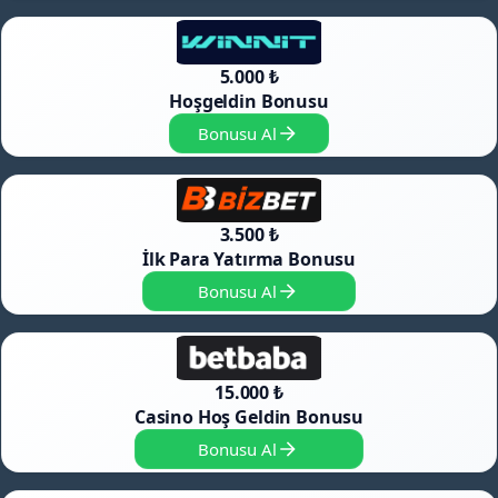
5.000 ₺
Hoşgeldin Bonusu
Bonusu Al
3.500 ₺
İlk Para Yatırma Bonusu
Bonusu Al
15.000 ₺
Casino Hoş Geldin Bonusu
Bonusu Al