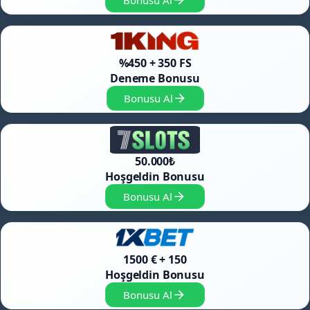
Bonusu Al
%450 + 350 FS
Deneme Bonusu
Bonusu Al
50.000₺
Hoşgeldin Bonusu
Bonusu Al
1500 € + 150
Hoşgeldin Bonusu
Bonusu Al