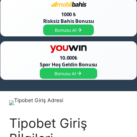
1000 ₺
Risksiz Bahis Bonusu
Bonusu Al
10.000₺
Spor Hoş Geldin Bonusu
Bonusu Al
Tipobet Giriş