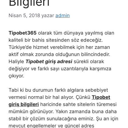
Bİlgileri
Nisan 5, 2018
yazar
admin
Tipobet365
olarak tüm dünyaya yayılmış olan
kaliteli bir bahis sitesinden söz edeceğiz.
Türkiye’de hizmet verebilmek için her zaman
aktif olmak zorunda olduğunun bilincindedir.
Haliyle
Tipobet giriş adresi
sürekli olarak
değişiyor ve farklı sayı uzantılarıyla karşımıza
çıkıyor.
Tabi ki bu durumun farklı algılara sebebiyet
vermesi normal bir hal alıyor. Çünkü
Tipobet
giriş bilgileri
haricinde sahte sitelerin türemesi
mümkün görünüyor. Yakın zamanda buna daha
stabil bir çözüm sunulacağına eminiz. Şu an için
mevcut engellemeler ve güncel adres