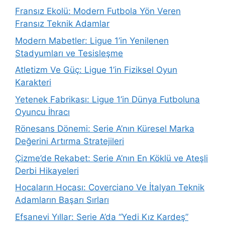
Fransız Ekolü: Modern Futbola Yön Veren
Fransız Teknik Adamlar
Modern Mabetler: Ligue 1’in Yenilenen
Stadyumları ve Tesisleşme
Atletizm Ve Güç: Ligue 1’in Fiziksel Oyun
Karakteri
Yetenek Fabrikası: Ligue 1’in Dünya Futboluna
Oyuncu İhracı
Rönesans Dönemi: Serie A’nın Küresel Marka
Değerini Artırma Stratejileri
Çizme’de Rekabet: Serie A’nın En Köklü ve Ateşli
Derbi Hikayeleri
Hocaların Hocası: Coverciano Ve İtalyan Teknik
Adamların Başarı Sırları
Efsanevi Yıllar: Serie A’da “Yedi Kız Kardeş”