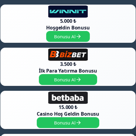
5.000 ₺
Hoşgeldin Bonusu
Bonusu Al
3.500 ₺
İlk Para Yatırma Bonusu
Bonusu Al
15.000 ₺
Casino Hoş Geldin Bonusu
Bonusu Al