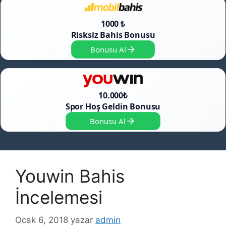
1000 ₺
Risksiz Bahis Bonusu
Bonusu Al
10.000₺
Spor Hoş Geldin Bonusu
Bonusu Al
Youwin Bahis
İncelemesi
Ocak 6, 2018
yazar
admin