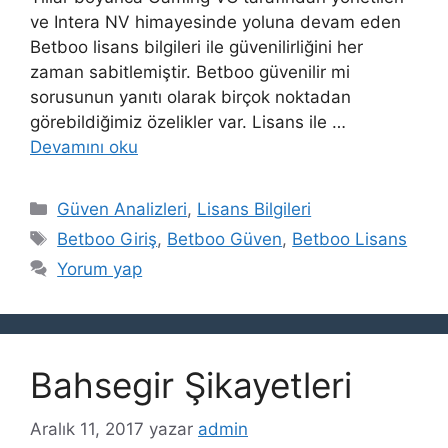
ve Intera NV himayesinde yoluna devam eden
Betboo lisans bilgileri ile güvenilirliğini her
zaman sabitlemiştir. Betboo güvenilir mi
sorusunun yanıtı olarak birçok noktadan
görebildiğimiz özelikler var. Lisans ile …
Devamını oku
Kategoriler
Güven Analizleri
,
Lisans Bilgileri
Etiketler
Betboo Giriş
,
Betboo Güven
,
Betboo Lisans
Yorum yap
Bahsegir Şikayetleri
Aralık 11, 2017
yazar
admin