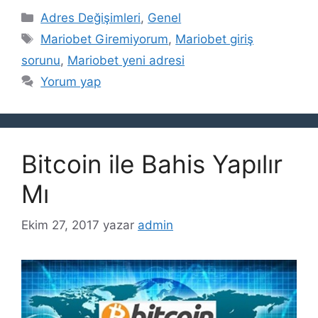
Kategoriler
Adres Değişimleri
,
Genel
Etiketler
Mariobet Giremiyorum
,
Mariobet giriş
sorunu
,
Mariobet yeni adresi
Yorum yap
Bitcoin ile Bahis Yapılır
Mı
Ekim 27, 2017
yazar
admin