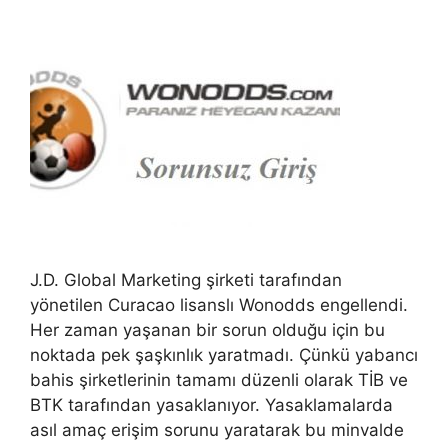
J.D. Global Marketing şirketi tarafından
yönetilen Curacao lisanslı Wonodds engellendi.
Her zaman yaşanan bir sorun olduğu için bu
noktada pek şaşkınlık yaratmadı. Çünkü yabancı
bahis şirketlerinin tamamı düzenli olarak TİB ve
BTK tarafından yasaklanıyor. Yasaklamalarda
asıl amaç erişim sorunu yaratarak bu minvalde