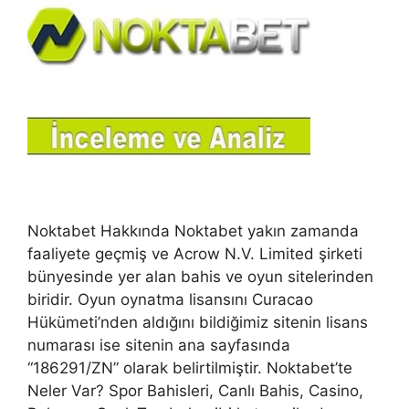
Noktabet Hakkında Noktabet yakın zamanda
faaliyete geçmiş ve Acrow N.V. Limited şirketi
bünyesinde yer alan bahis ve oyun sitelerinden
biridir. Oyun oynatma lisansını Curacao
Hükümeti’nden aldığını bildiğimiz sitenin lisans
numarası ise sitenin ana sayfasında
“186291/ZN” olarak belirtilmiştir. Noktabet’te
Neler Var? Spor Bahisleri, Canlı Bahis, Casino,