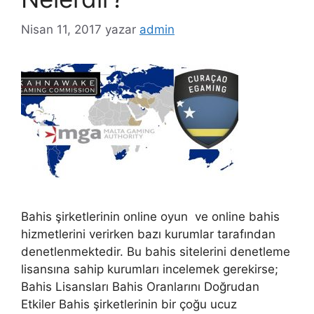
Nisan 11, 2017
yazar
admin
Bahis şirketlerinin online oyun ve online bahis
hizmetlerini verirken bazı kurumlar tarafından
denetlenmektedir. Bu bahis sitelerini denetleme
lisansına sahip kurumları incelemek gerekirse;
Bahis Lisansları Bahis Oranlarını Doğrudan
Etkiler Bahis şirketlerinin bir çoğu ucuz