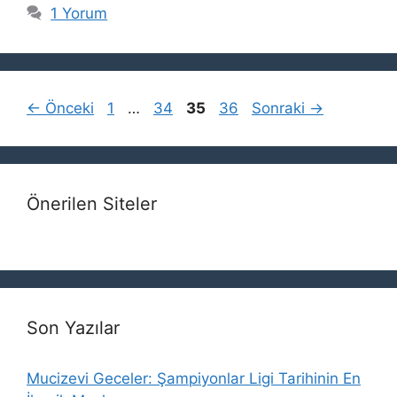
1 Yorum
Sayfa
Sayfa
Sayfa
Sayfa
←
Önceki
1
…
34
35
36
Sonraki
→
Önerilen Siteler
Son Yazılar
Mucizevi Geceler: Şampiyonlar Ligi Tarihinin En