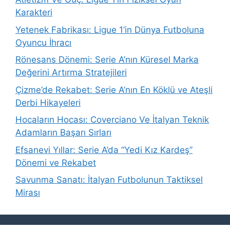
Karakteri
Yetenek Fabrikası: Ligue 1’in Dünya Futboluna
Oyuncu İhracı
Rönesans Dönemi: Serie A’nın Küresel Marka
Değerini Artırma Stratejileri
Çizme’de Rekabet: Serie A’nın En Köklü ve Ateşli
Derbi Hikayeleri
Hocaların Hocası: Coverciano Ve İtalyan Teknik
Adamların Başarı Sırları
Efsanevi Yıllar: Serie A’da “Yedi Kız Kardeş”
Dönemi ve Rekabet
Savunma Sanatı: İtalyan Futbolunun Taktiksel
Mirası