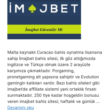
Malta kaynaklı Curacao bahis oynatma lisansına
sahip İmajbet bahis sitesi, ilk göz attığımızda
ingilizce ve Türkçe olmak üzere 2 arayüzle
karşımıza çıkmaktadır. Porgaming,
pronetgaming alt yapısına sahiptir ve Evolution
gamingin katkıları vardır. Bazı bahis siteleri gibi
imajbet’de affiliate sistemi yani ortaklık fırsatı
sunmaktadır. 250 tlye kadar hoşgeldin bonusu
veren imajbet bahis sitesi; haftalık ve günlük …
Devamını oku