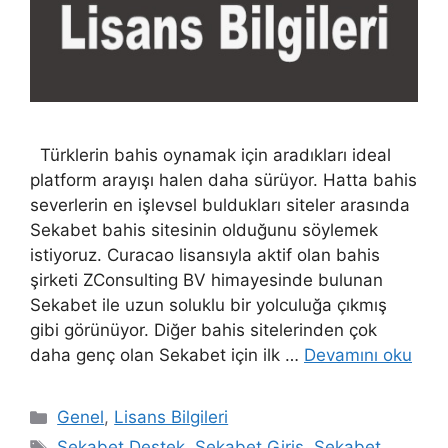
Türklerin bahis oynamak için aradıkları ideal
platform arayışı halen daha sürüyor. Hatta bahis
severlerin en işlevsel buldukları siteler arasında
Sekabet bahis sitesinin olduğunu söylemek
istiyoruz. Curacao lisansıyla aktif olan bahis
şirketi ZConsulting BV himayesinde bulunan
Sekabet ile uzun soluklu bir yolculuğa çıkmış
gibi görünüyor. Diğer bahis sitelerinden çok
daha genç olan Sekabet için ilk …
Devamını oku
Kategoriler
Genel
,
Lisans Bilgileri
Etiketler
Sekabet Destek
,
Sekabet Giriş
,
Sekabet